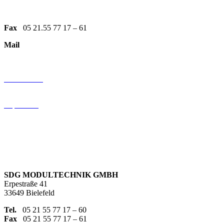
Tel:
0521 557717-95
Fax
05 21.55 77 17 – 61
Mail
info@sdg-modultechnik.de
KundenBEREICH
Datenschutz
AGB
Impressum
Folgen Sie uns
SDG MODULTECHNIK GMBH
Erpestraße 41
33649 Bielefeld
Tel.
05 21 55 77 17 – 60
Fax
05 21 55 77 17 – 61