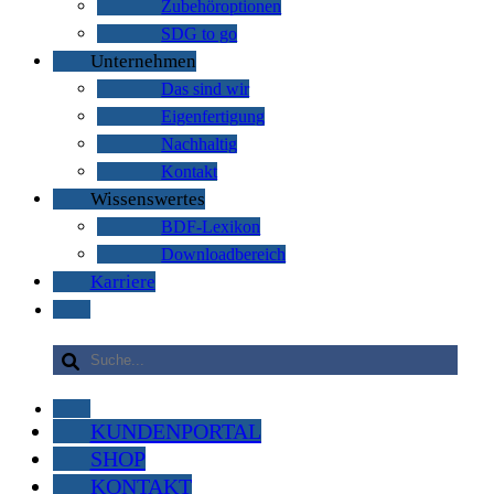
Zubehöroptionen
SDG to go
Unternehmen
Das sind wir
Eigenfertigung
Nachhaltig
Kontakt
Wissenswertes
BDF-Lexikon
Downloadbereich
Karriere
KUNDENPORTAL
SHOP
KONTAKT