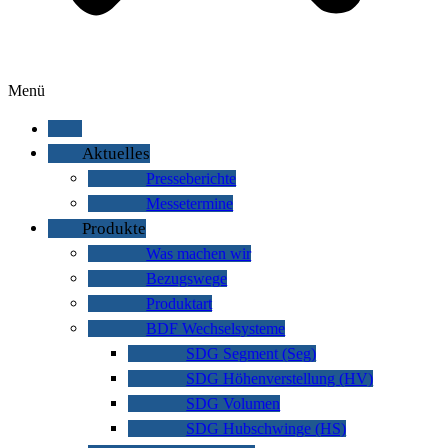
Menü
Aktuelles
Presseberichte
Messetermine
Produkte
Was machen wir
Bezugswege
Produktart
BDF Wechselsysteme
SDG Segment (Seg)
SDG Höhenverstellung (HV)
SDG Volumen
SDG Hubschwinge (HS)