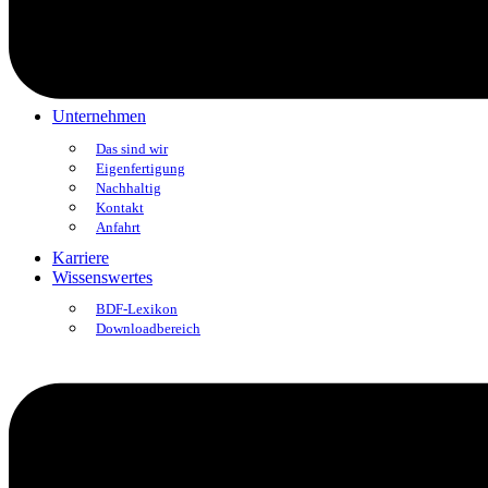
Produktart
BDF Wechselsysteme
Systemfinder
Zubehöroptionen
SDG to go
Unternehmen
Das sind wir
Eigenfertigung
Nachhaltig
Kontakt
Anfahrt
Karriere
Wissenswertes
BDF-Lexikon
Downloadbereich