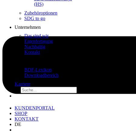
(HS)
Zubehöroptionen
SDG to go
Unternehmen
Das sind wir
Eigenfertigung
Nachhaltig
Kontakt
Wissenswertes
BDF-Lexikon
Downloadbereich
Karriere
KUNDENPORTAL
SHOP
KONTAKT
DE