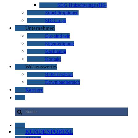
SDG Hubschwinge (HS)
Zubehöroptionen
SDG to go
Unternehmen
Das sind wir
Eigenfertigung
Nachhaltig
Kontakt
Wissenswertes
BDF-Lexikon
Downloadbereich
Karriere
KUNDENPORTAL