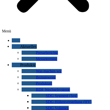
Menü
Aktuelles
Presseberichte
Messetermine
Produkte
Was machen wir
Bezugswege
Produktart
BDF Wechselsysteme
SDG Segment (Seg)
SDG Höhenverstellung (HV)
SDG Volumen