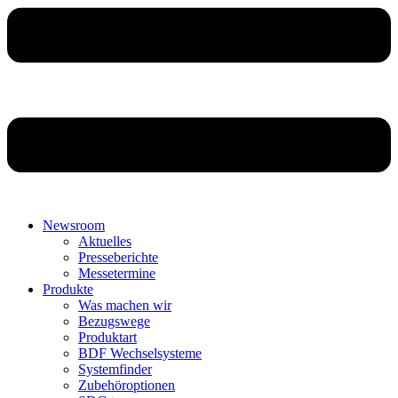
Newsroom
Aktuelles
Presseberichte
Messetermine
Produkte
Was machen wir
Bezugswege
Produktart
BDF Wechselsysteme
Systemfinder
Zubehöroptionen