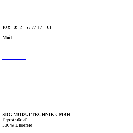
Tel:
0521 557717-95
Fax
05 21.55 77 17 – 61
Mail
info@sdg-modultechnik.de
KundenBEREICH
Datenschutz
AGB
Impressum
Folgen Sie uns
SDG MODULTECHNIK GMBH
Erpestraße 41
33649 Bielefeld