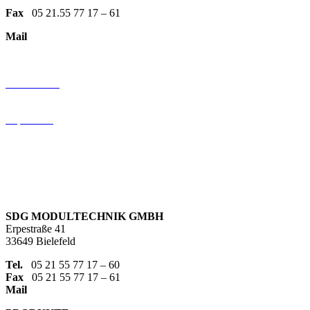
Fax
05 21.55 77 17 – 61
Mail
info@sdg-modultechnik.de
KundenBEREICH
Datenschutz
AGB
Impressum
Folgen Sie uns
SDG MODULTECHNIK GMBH
Erpestraße 41
33649 Bielefeld
Tel.
05 21 55 77 17 – 60
Fax
05 21 55 77 17 – 61
Mail
info@sdg-modultechnik.de