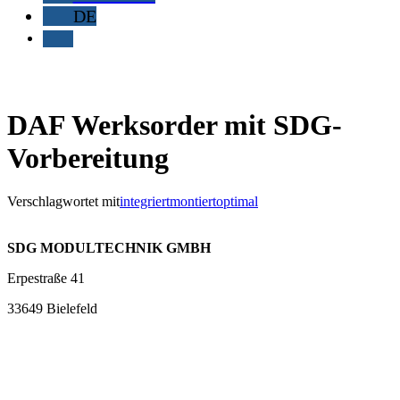
DE
DAF Werksorder mit SDG-
Vorbereitung
Verschlagwortet mit
integriert
montiert
optimal
SDG MODULTECHNIK GMBH
Erpestraße 41
33649 Bielefeld
Tel:
0521 557717-95