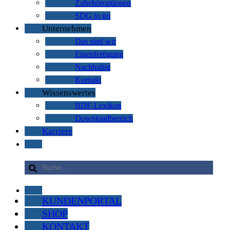
Zubehöroptionen
SDG to go
Unternehmen
Das sind wir
Eigenfertigung
Nachhaltig
Kontakt
Wissenswertes
BDF-Lexikon
Downloadbereich
Karriere
KUNDENPORTAL
SHOP
KONTAKT