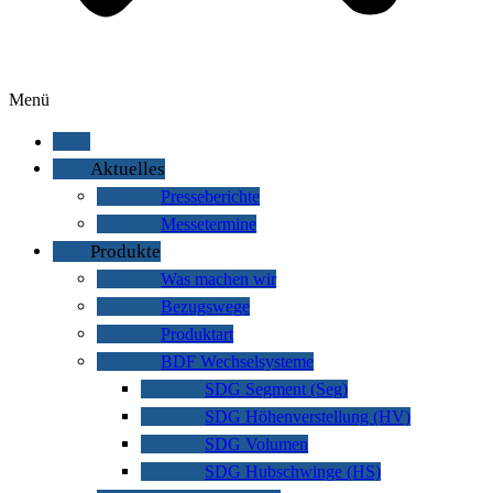
Menü
Aktuelles
Presseberichte
Messetermine
Produkte
Was machen wir
Bezugswege
Produktart
BDF Wechselsysteme
SDG Segment (Seg)
SDG Höhenverstellung (HV)
SDG Volumen
SDG Hubschwinge (HS)