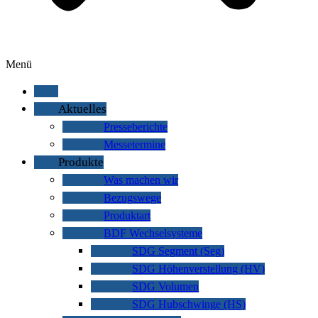
Menü
Aktuelles
Presseberichte
Messetermine
Produkte
Was machen wir
Bezugswege
Produktart
BDF Wechselsysteme
SDG Segment (Seg)
SDG Höhenverstellung (HV)
SDG Volumen
SDG Hubschwinge (HS)