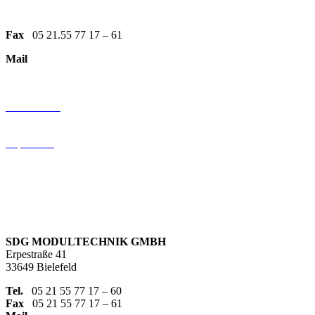
Tel:
0521 557717-95
Fax
05 21.55 77 17 – 61
Mail
info@sdg-modultechnik.de
KundenBEREICH
Datenschutz
AGB
Impressum
Folgen Sie uns
SDG MODULTECHNIK GMBH
Erpestraße 41
33649 Bielefeld
Tel.
05 21 55 77 17 – 60
Fax
05 21 55 77 17 – 61