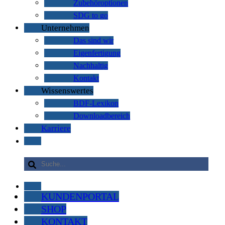
Zubehöroptionen
SDG to go
Unternehmen
Das sind wir
Eigenfertigung
Nachhaltig
Kontakt
Wissenswertes
BDF-Lexikon
Downloadbereich
Karriere
KUNDENPORTAL
SHOP
KONTAKT